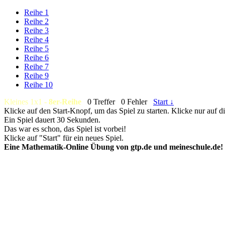
Reihe 1
Reihe 2
Reihe 3
Reihe 4
Reihe 5
Reihe 6
Reihe 7
Reihe 9
Reihe 10
Kleines 1x1 -
8er-Reihe
0 Treffer
0 Fehler
Start ↓
Klicke auf den Start-Knopf, um das Spiel zu starten. Klicke nur auf 
Ein Spiel dauert 30 Sekunden.
Das war es schon, das Spiel ist vorbei!
Klicke auf "Start" für ein neues Spiel.
Eine Mathematik-Online Übung von gtp.de und meineschule.de!