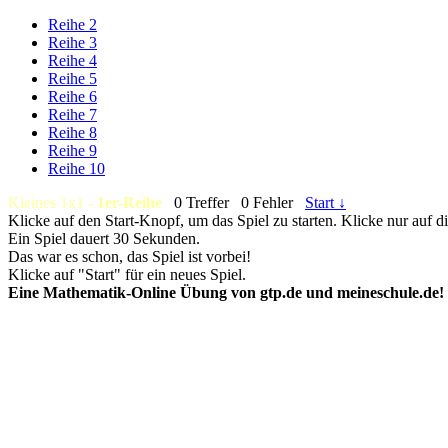
Reihe 2
Reihe 3
Reihe 4
Reihe 5
Reihe 6
Reihe 7
Reihe 8
Reihe 9
Reihe 10
Kleines 1x1 -
1er-Reihe
0 Treffer
0 Fehler
Start ↓
Klicke auf den Start-Knopf, um das Spiel zu starten. Klicke nur auf 
Ein Spiel dauert 30 Sekunden.
Das war es schon, das Spiel ist vorbei!
Klicke auf "Start" für ein neues Spiel.
Eine Mathematik-Online Übung von gtp.de und meineschule.de!