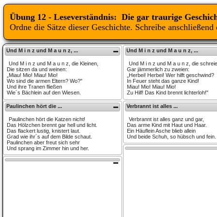
Übung 12 - Leseverständnis: Die gar traurige Geschic
Ordne die Sätze dieser Geschichte. Schreibe anschließend 
Und M i n z und M a u n z, ...
Und M i n z und M a u n z, ...
Und M i n z und M a u n z, die Kleinen,
Und M i n z und M a u n z, die schrei
Die sitzen da und weinen:
Gar jämmerlich zu zweien:
„Miau! Mio! Miau! Mio!
„Herbei! Herbei! Wer hilft geschwind?
Wo sind die armen Eltern? Wo?"
In Feuer steht das ganze Kind!
Und ihre Tranen fließen
Miau! Mio! Miau! Mio!
Wie´s Bächlein auf den Wiesen.
Zu Hilf! Das Kind brennt lichterloh!"
Paulinchen hört die ...
Verbrannt ist alles ...
Paulinchen hört die Katzen nicht!
Verbrannt ist alles ganz und gar,
Das Hölzchen brennt gar hell und licht.
Das arme Kind mit Haut und Haar.
Das flackert lustig, knistert laut.
Ein Häuflein Asche blieb allein
Grad wie ihr´s auf dem Bilde schaut.
Und beide Schuh, so hübsch und fein.
Paulinchen aber freut sich sehr
Und sprang im Zimmer hin und her.