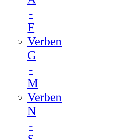
-
F
Verben
G
-
M
Verben
N
-
S